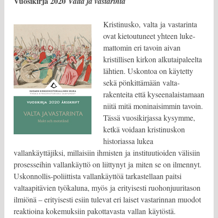
Vuosikirja 2020
Valta ja vastarinta
Kristinusko, valta ja vastarinta
ovat kietoutuneet yhteen luke­
mattomin eri tavoin aivan
kristillisen kirkon alkutaipaleelta
lähtien. Uskontoa on käytetty
sekä pönkittämään valta­
rakenteita että kyseenalaistamaan
niitä mitä moninaisim­min tavoin.
Tässä vuosikirjassa kysymme,
ketkä voidaan kristinuskon
historiassa lukea
vallankäyttäjiksi, millaisiin ihmisten ja instituutioiden välisiin
prosesseihin vallankäyttö on liittynyt ja miten se on ilmennyt.
Uskonnollis-poliittista vallankäyttöä tarkastellaan paitsi
valtaapitävien työkaluna, myös ja erityisesti ruohonjuuritason
ilmiönä – erityisesti esiin tulevat eri laiset vastarinnan muodot
reaktioina kokemuksiin pakottavasta vallan käytöstä.