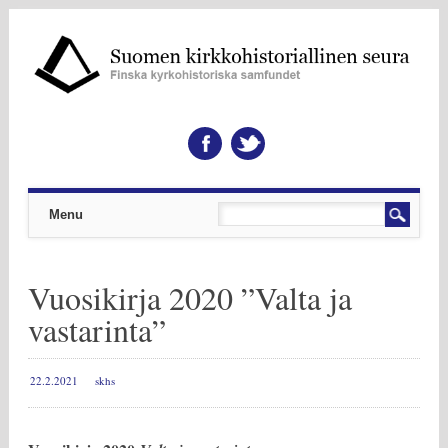
Päävalikko
Skip to content
Menu
Vuosikirja 2020 ”Valta ja
vastarinta”
22.2.2021
skhs