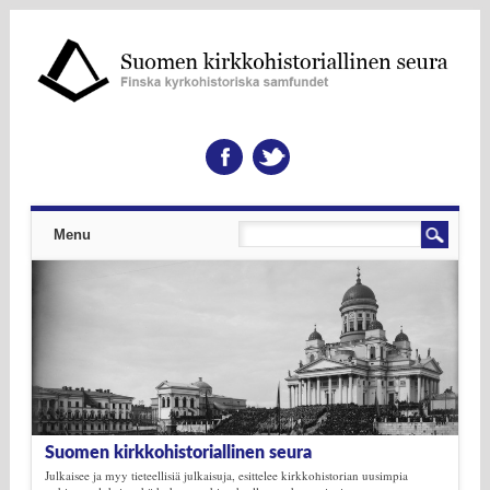
Päävalikko
Skip to content
Menu
Suomen kirkkohistoriallinen seura
Julkaisee ja myy tieteellisiä julkaisuja, esittelee kirkkohistorian uusimpia