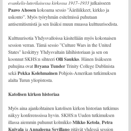
evankelis-luterilaisessa kirkossa 1917–1933
julkaisseen
Paavo Ahosen
kokoama sessio ”Ääriliikkeet, kirkko ja
uskonto”. Myös työryhmän esitelmissä puhutaan
antisemitismistä ja sen lisäksi muun muassa kulttuurisodista.
Kulttuurisotia Yhdysvalloissa käsitellään myös kokonaisen
session verran. Tämä sessio ”Culture Wars in the United
States” keskittyy Yhdysvaltain lähihistoriaan ja sen on
Olli Saukko
koonnut SKHS:n sihteeri
. Hänen lisäkseen
Bryana Tunder
puhujina ovat
Trinity College Dublinista
Pekka Kolehmainen
sekä
Pohjois-Amerikan tutkimuksen
alalta Turun yliopistosta.
Katolisen kirkon historiaa
Myös aina ajankohtainen katolisen kirkon historian tutkimus
näkyy konferenssissa hyvin. SKHS:n Uuden tutkimuksen
Mikko Ketola
Petra
illassa aiemmin puhunut kolmikko
,
Kuivala
Annaleena Sevillano
ja
pitävät yhdessä session