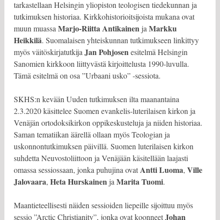
tarkastellaan Helsingin yliopiston teologisen tiedekunnan ja
tutkimuksen historiaa. Kirkkohistorioitsijoista mukana ovat
Marjo-Riitta Antikainen
Markku
muun muassa
ja
Heikkilä
. Suomalaisen yhteiskunnan tutkimukseen linkittyy
Jan Pohjosen
myös väitöskirjatutkija
esitelmä Helsingin
Sanomien kirkkoon liittyvästä kirjoittelusta 1990-luvulla.
Tämä esitelmä on osa ”Urbaani usko” -sessiota.
SKHS:n kevään Uuden tutkimuksen ilta maanantaina
2.3.2020 käsittelee Suomen evankelis-luterilaisen kirkon ja
Venäjän ortodoksikirkon oppikeskusteluja ja niiden historiaa.
Saman tematiikan äärellä ollaan myös Teologian ja
uskonnontutkimuksen päivillä. Suomen luterilaisen kirkon
suhdetta Neuvostoliittoon ja Venäjään käsitellään laajasti
Antti Luoma
Ville
omassa sessiossaan, jonka puhujina ovat
,
Jalovaara
Heta Hurskainen
Marita Tuomi
,
ja
.
Maantieteellisesti näiden sessioiden liepeille sijoittuu myös
Johan
sessio ”Arctic Christianity”, jonka ovat koonneet