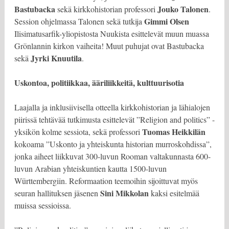
Bastubacka
Jouko Talonen
sekä kirkkohistorian professori
.
Gimmi Olsen
Session ohjelmassa Talonen sekä tutkija
Ilisimatusarfik-yliopistosta Nuukista esittelevät muun muassa
Grönlannin kirkon vaiheita! Muut puhujat ovat Bastubacka
Jyrki Knuutila
sekä
.
Uskontoa, politiikkaa, ääriliikkeitä, kulttuurisotia
Laajalla ja inklusiivisella otteella kirkkohistorian ja lähialojen
piirissä tehtävää tutkimusta esittelevät ”Religion and politics” -
Tuomas Heikkilän
yksikön kolme sessiota, sekä professori
kokoama ”Uskonto ja yhteiskunta historian murroskohdissa”,
jonka aiheet liikkuvat 300-luvun Rooman valtakunnasta 600-
luvun Arabian yhteiskuntien kautta 1500-luvun
Württembergiin. Reformaation teemoihin sijoittuvat myös
Sini Mikkolan
seuran hallituksen jäsenen
kaksi esitelmää
muissa sessioissa.