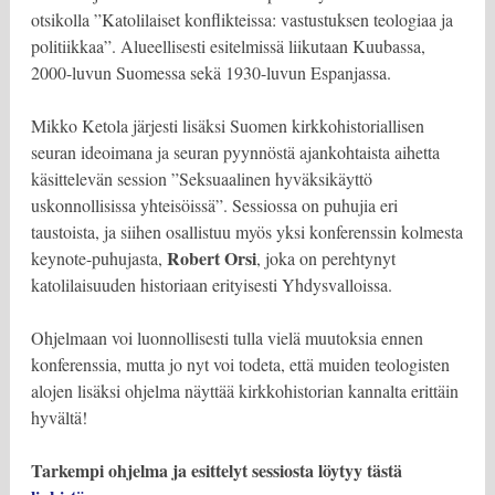
otsikolla ”Katolilaiset konflikteissa: vastustuksen teologiaa ja
politiikkaa”. Alueellisesti esitelmissä liikutaan Kuubassa,
2000-luvun Suomessa sekä 1930-luvun Espanjassa.
Mikko Ketola järjesti lisäksi Suomen kirkkohistoriallisen
seuran ideoimana ja seuran pyynnöstä ajankohtaista aihetta
käsittelevän session ”Seksuaalinen hyväksikäyttö
uskonnollisissa yhteisöissä”. Sessiossa on puhujia eri
taustoista, ja siihen osallistuu myös yksi konferenssin kolmesta
Robert Orsi
keynote-puhujasta,
, joka on perehtynyt
katolilaisuuden historiaan erityisesti Yhdysvalloissa.
Ohjelmaan voi luonnollisesti tulla vielä muutoksia ennen
konferenssia, mutta jo nyt voi todeta, että muiden teologisten
alojen lisäksi ohjelma näyttää kirkkohistorian kannalta erittäin
hyvältä!
Tarkempi ohjelma ja esittelyt sessiosta löytyy tästä