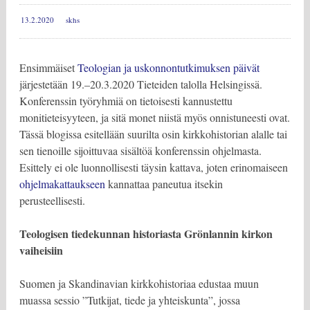
13.2.2020
skhs
Ensimmäiset
Teologian ja uskonnontutkimuksen päivät
järjestetään 19.–20.3.2020 Tieteiden talolla Helsingissä.
Konferenssin työryhmiä on tietoisesti kannustettu
monitieteisyyteen, ja sitä monet niistä myös onnistuneesti ovat.
Tässä blogissa esitellään suurilta osin kirkkohistorian alalle tai
sen tienoille sijoittuvaa sisältöä konferenssin ohjelmasta.
Esittely ei ole luonnollisesti täysin kattava, joten erinomaiseen
ohjelmakattaukseen
kannattaa paneutua itsekin
perusteellisesti.
Teologisen tiedekunnan historiasta Grönlannin kirkon
vaiheisiin
Suomen ja Skandinavian kirkkohistoriaa edustaa muun
muassa sessio ”Tutkijat, tiede ja yhteiskunta”, jossa