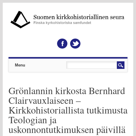
Päävalikko
Skip to content
Menu
Grönlannin kirkosta Bernhard
Clairvauxlaiseen –
Kirkkohistoriallista tutkimusta
Teologian ja
uskonnontutkimuksen päivillä