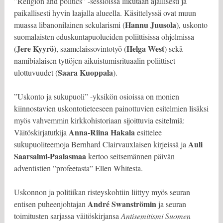
”Religion and politics” -sessioissa liikutaan ajallisesti ja
paikallisesti hyvin laajalla alueella. Käsittelyssä ovat muun
Hannu Juusola
muassa libanonilainen sekularismi (
), uskonto
suomalaisten eduskuntapuolueiden poliittisissa ohjelmissa
Jere Kyyrö
Helga West
(
), saamelaissovintotyö (
) sekä
namibialaisen tyttöjen aikuistumisrituaalin poliittiset
Saara Kuoppala
ulottuvuudet (
).
”Uskonto ja sukupuoli” -yksikön osioissa on monien
kiinnostavien uskontotieteeseen painottuvien esitelmien lisäksi
myös vahvemmin kirkkohistoriaan sijoittuvia esitelmiä:
Anna-Riina Hakala
Väitöskirjatutkija
esittelee
Auli
sukupuoliteemoja Bernhard Clairvauxlaisen kirjeissä ja
Saarsalmi-Paalasmaa
kertoo seitsemännen päivän
adventistien ”profeetasta” Ellen Whitesta.
Uskonnon ja politiikan risteyskohtiin liittyy myös seuran
André Swanströmin
entisen puheenjohtajan
ja seuran
toimitusten sarjassa väitöskirjansa
Antisemitismi Suomen