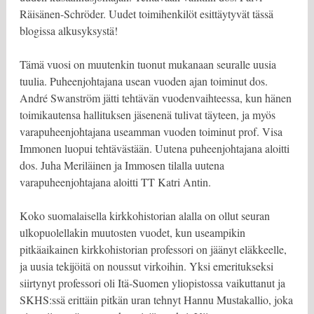
Räisänen-Schröder. Uudet toimihenkilöt esittäytyvät tässä
blogissa alkusyksystä!
Tämä vuosi on muutenkin tuonut mukanaan seuralle uusia
tuulia. Puheenjohtajana usean vuoden ajan toiminut dos.
André Swanström jätti tehtävän vuodenvaihteessa, kun hänen
toimikautensa hallituksen jäsenenä tulivat täyteen, ja myös
varapuheenjohtajana useamman vuoden toiminut prof. Visa
Immonen luopui tehtävästään. Uutena puheenjohtajana aloitti
dos. Juha Meriläinen ja Immosen tilalla uutena
varapuheenjohtajana aloitti TT Katri Antin.
Koko suomalaisella kirkkohistorian alalla on ollut seuran
ulkopuolellakin muutosten vuodet, kun useampikin
pitkäaikainen kirkkohistorian professori on jäänyt eläkkeelle,
ja uusia tekijöitä on noussut virkoihin. Yksi emeritukseksi
siirtynyt professori oli Itä-Suomen yliopistossa vaikuttanut ja
SKHS:ssä erittäin pitkän uran tehnyt Hannu Mustakallio, joka