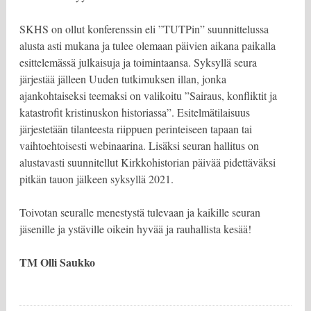
SKHS on ollut konferenssin eli ”TUTPin” suunnittelussa
alusta asti mukana ja tulee olemaan päivien aikana paikalla
esittelemässä julkaisuja ja toimintaansa. Syksyllä seura
järjestää jälleen Uuden tutkimuksen illan, jonka
ajankohtaiseksi teemaksi on valikoitu ”Sairaus, konfliktit ja
katastrofit kristinuskon historiassa”. Esitelmätilaisuus
järjestetään tilanteesta riippuen perinteiseen tapaan tai
vaihtoehtoisesti webinaarina. Lisäksi seuran hallitus on
alustavasti suunnitellut Kirkkohistorian päivää pidettäväksi
pitkän tauon jälkeen syksyllä 2021.
Toivotan seuralle menestystä tulevaan ja kaikille seuran
jäsenille ja ystäville oikein hyvää ja rauhallista kesää!
TM Olli Saukko