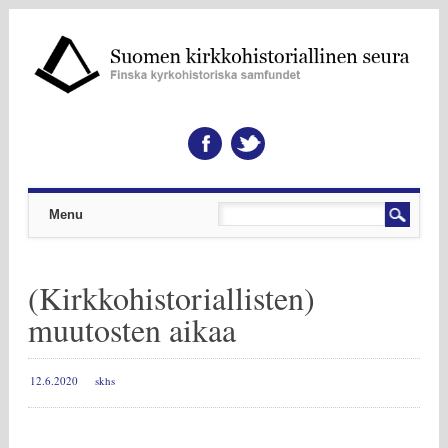
Päävalikko
Skip to content
Menu
(Kirkkohistoriallisten)
muutosten aikaa
12.6.2020
skhs