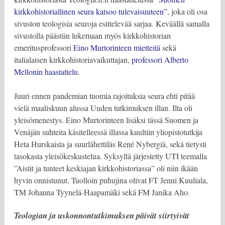
kirkkohistoriallinen seura katsoo tulevaisuuteen”
, joka oli osa
sivuston teologisia seuroja esittelevää sarjaa. Keväällä samalla
sivustolla päästiin lukemaan myös kirkkohistorian
emeritusprofessori
Eino Murtorinteen mietteitä
sekä
italialaisen kirkkohistoriavaikuttajan,
professori Alberto
Mellonin haastattelu
.
Juuri ennen pandemian tuomia rajoituksia seura ehti pitää
vielä maaliskuun alussa Uuden tutkimuksen illan. Ilta oli
yleisömenestys. Eino Murtorinteen lisäksi tässä Suomen ja
Venäjän suhteita käsitelleessä illassa kuultiin yliopistotutkija
Heta Hurskaista ja suurlähettiläs René Nybergiä, sekä tietysti
tasokasta yleisökeskustelua. Syksyllä järjestetty UTI teemalla
”Aistit ja tunteet keskiajan kirkkohistoriassa” oli niin ikään
hyvin onnistunut. Tuolloin puhujina olivat FT Jenni Kuuliala,
TM Johanna Tyynelä-Haapamäki sekä FM Janika Aho.
Teologian ja uskonnontutkimuksen päivät siirtyivät