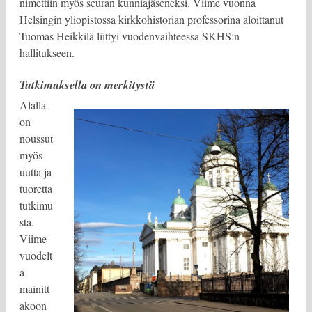
nimettiin myös seuran kunniajäseneksi. Viime vuonna
Helsingin yliopistossa kirkkohistorian professorina aloittanut
Tuomas Heikkilä liittyi vuodenvaihteessa SKHS:n
hallitukseen.
Tutkimuksella on merkitystä
Alalla
on
noussut
myös
uutta ja
tuoretta
tutkimu
sta.
Viime
vuodelt
a
mainitt
akoon