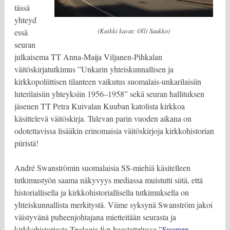
tässä
yhteyd
(Kaikki kuvat: Olli Saukko)
essä
seuran
julkaisema TT Anna-Maija Viljanen-Pihkalan
väitöskirjatutkimus ”Unkarin yhteiskunnallisen ja
kirkkopoliittisen tilanteen vaikutus suomalais-unkarilaisiin
luterilaisiin yhteyksiin 1956–1958” sekä seuran hallituksen
jäsenen TT Petra Kuivalan Kuuban katolista kirkkoa
käsittelevä väitöskirja. Tulevan parin vuoden aikana on
odotettavissa lisääkin erinomaisia väitöskirjoja kirkkohistorian
piiristä!
André Swanströmin suomalaisia SS-miehiä käsitelleen
tutkimustyön saama näkyvyys mediassa muistutti siitä, että
historiallisella ja kirkkohistoriallisella tutkimuksella on
yhteiskunnallista merkitystä. Viime syksynä Swanström jakoi
väistyvänä puheenjohtajana mietteitään seurasta ja
kirkkohistoriasta Teologia.fi:n haastattelussa
”Suomen