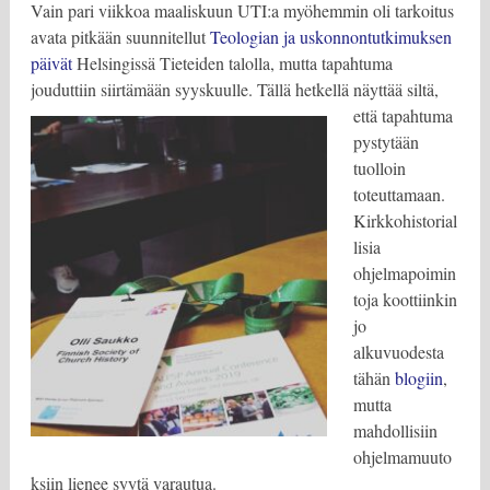
Vain pari viikkoa maaliskuun UTI:a myöhemmin oli tarkoitus
avata pitkään suunnitellut
Teologian ja uskonnontutkimuksen
päivät
Helsingissä Tieteiden talolla, mutta tapahtuma
jouduttiin siirtämään syyskuulle. Tällä hetkellä näyttää siltä,
että tapahtuma
pystytään
tuolloin
toteuttamaan.
Kirkkohistorial
lisia
ohjelmapoimin
toja koottiinkin
jo
alkuvuodesta
tähän
blogiin
,
mutta
mahdollisiin
ohjelmamuuto
ksiin lienee syytä varautua.